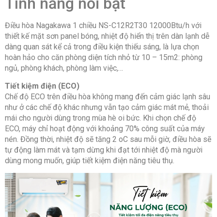
Tính năng nổi bật
Hiệu suất
Số sao
1 sao
năng lượng
Điều hòa Nagakawa 1 chiều NS-C12R2T30 12000Btu/h với
thiết kế mặt sơn panel bóng, nhiệt độ hiển thị trên dàn lạnh dễ
dàng quan sát kể cả trong điều kiện thiếu sáng, là lựa chọn
3.15
CSPF
hoàn hảo cho căn phòng diện tích nhỏ từ 10 – 15m2: phòng
ngủ, phòng khách, phòng làm việc,…
DÀN
Tiết kiệm điện (ECO)
LẠNH
Chế độ ECO trên điều hòa không mang đến cảm giác lạnh sâu
như ở các chế độ khác nhưng vẫn tạo cảm giác mát mẻ, thoải
mái cho người dùng trong mùa hè oi bức. Khi chọn chế độ
L/h
1
Năng
ECO, máy chỉ hoạt động với khoảng 70% công suất của máy
suất
nén. Đồng thời, nhiệt độ sẽ tăng 2 oC sau mỗi giờ, điều hòa sẽ
tách ẩm
tự động làm mát và tạm dừng khi đạt tới nhiệt độ mà người
dùng mong muốn, giúp tiết kiệm điện năng tiêu thụ.
m3/h
600
Lưu
lượng
gió