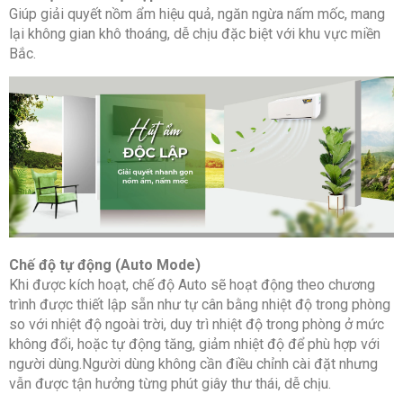
Kích thước
mm
777 x 49
Giúp giải quyết nồm ẩm hiệu quả, ngăn ngừa nấm mốc, mang
(RXCXS)
x 290
lại không gian khô thoáng, dễ chịu đặc biệt với khu vực miền
Bắc.
Khối lượng
kg
25
Môi chất
kg
R32/0.33
lạnh/
Lượng nạp
gas
Đường ống
mm
Ø6.35
Lỏng
dẫn kính
Chế độ tự động (Auto Mode)
Khi được kích hoạt, chế độ Auto sẽ hoạt động theo chương
mm
Ø12.7
Gas
trình được thiết lập sẵn như tự cân bằng nhiệt độ trong phòng
so với nhiệt độ ngoài trời, duy trì nhiệt độ trong phòng ở mức
không đổi, hoặc tự động tăng, giảm nhiệt độ để phù hợp với
Chiều
Tiêu
m
5
người dùng.Người dùng không cần điều chỉnh cài đặt nhưng
dài ống
chuẩn
vẫn được tận hưởng từng phút giây thư thái, dễ chịu.