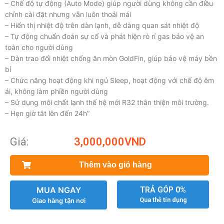
– Chế độ tự động (Auto Mode) giúp người dùng không cần điều
chỉnh cài đặt nhưng vẫn luôn thoải mái
– Hiển thị nhiệt độ trên dàn lạnh, dễ dàng quan sát nhiệt độ
– Tự động chuẩn đoán sự cố và phát hiện rò rỉ gas bảo vệ an
toàn cho người dùng
– Dàn trao đổi nhiệt chống ăn mòn GoldFin, giúp bảo vệ máy bền
bỉ
– Chức năng hoạt động khi ngủ Sleep, hoạt động với chế độ êm
ái, không làm phiền người dùng
– Sử dụng môi chất lạnh thế hệ mới R32 thân thiện môi trường.
– Hẹn giờ tắt lên đến 24h”
Giá:
3,000,000
VND
Thêm vào giỏ hàng
MUA NGAY
TRẢ GÓP 0%
Qua thẻ tín dụng
Giao hàng tận nơi