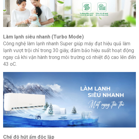
mm
790 x 27
Kích
x 192
thước
thân
máy
Làm lạnh siêu nhanh (Turbo Mode)
(RxCxS)
Công nghệ làm lạnh nhanh Super giúp máy đạt hiệu quả làm
lạnh vượt trội chỉ trong 30 giây, đảm bảo hiệu suất hoạt động
8
ngay cả khi vận hành trong môi trường có nhiệt độ cao lên đến
Khối
kg
43 oC.
lượng
Độ ồn
dB(A)
38/35/31
DÀN
NÓNG
Độ ồn
dB(A)
50
Chế độ hút ẩm độc lập