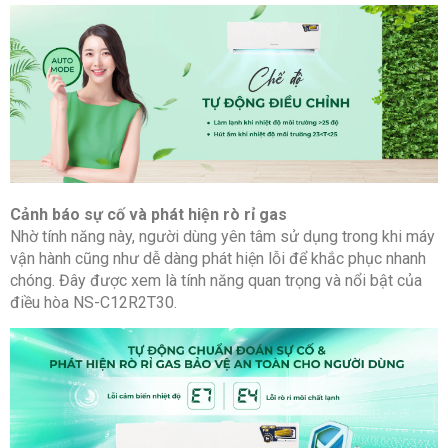
Tối
m
15
đa
Độ cao
m
5
chênh lệch
tối đa
Cảnh báo sự cố và phát hiện rò rỉ gas
Nhờ tính năng này, người dùng yên tâm sử dụng trong khi máy
vận hành cũng như dễ dàng phát hiện lỗi để khắc phục nhanh
chóng. Đây được xem là tính năng quan trọng và nổi bật của
điều hòa NS-C12R2T30.