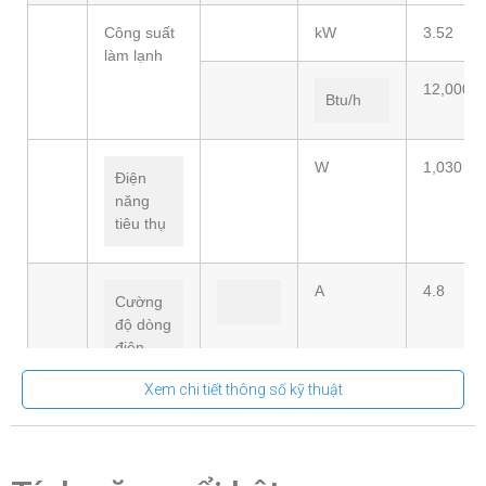
Công suất
kW
3.52
làm lạnh
12,000
Btu/h
W
1,030
Điện
năng
tiêu thụ
A
4.8
Cường
độ dòng
điện
Xem chi tiết thông số kỹ thuật
220~240
Nguồn
V/P/Hz
/1 pha/ 5
điện
Hz